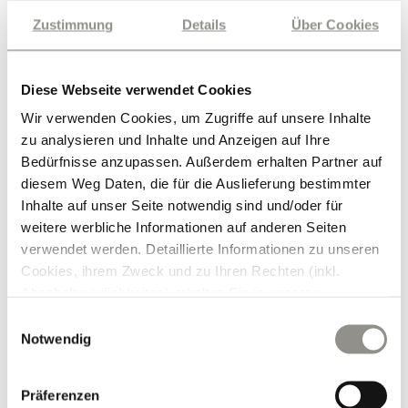
Direkt am Hof verlocken das Angebot an
Zustimmung
Details
Über Cookies
Massagen
, die
Physiotherm Infrarotkabine
oder auch die
Relax Wärmeliege
zum
bewussten Entspannen und Relaxen.
Diese Webseite verwendet Cookies
Wir verwenden Cookies, um Zugriffe auf unsere Inhalte
zu analysieren und Inhalte und Anzeigen auf Ihre
Bedürfnisse anzupassen. Außerdem erhalten Partner auf
diesem Weg Daten, die für die Auslieferung bestimmter
Inhalte auf unser Seite notwendig sind und/oder für
weitere werbliche Informationen auf anderen Seiten
verwendet werden. Detaillierte Informationen zu unseren
Cookies, ihrem Zweck und zu Ihren Rechten (inkl.
Abschaltmöglichkeiten) erhalten Sie in unseren
Datenschutzbestimmungen
.
E
Notwendig
i
Mithilfe des Browser-Add-ons zur Deaktivierung von
n
Google Analytics-JavaScript (ga.js, analytics.js, dc.js)
w
Präferenzen
können Website-Besucher verhindern, dass Google
i